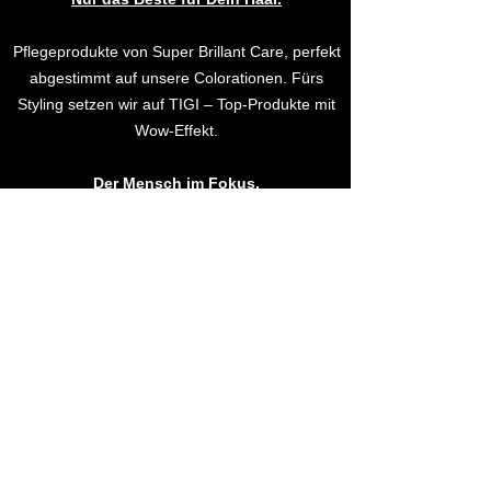
Pflegeprodukte von Super Brillant Care, perfekt
abgestimmt auf unsere Colorationen. Fürs
Styling setzen wir auf TIGI – Top-Produkte mit
Wow-Effekt.
Der Mensch im Fokus.
Wir arbeiten mit Leidenschaft für Haar – und
Herz.
Unsere Produkte: bewusst gewählt.
Paraben- und sulfatfrei, nicht an Tieren
getestet und hypoallergen – weil Dir und uns
Verantwortung wichtig ist.