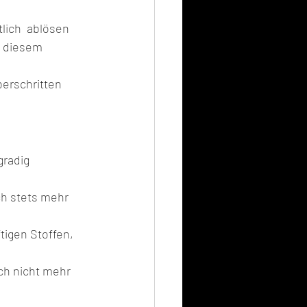
lich  ablösen 
n diesem 
erschritten 
gradig 
ch stets mehr 
tigen Stoffen, 
h nicht mehr 