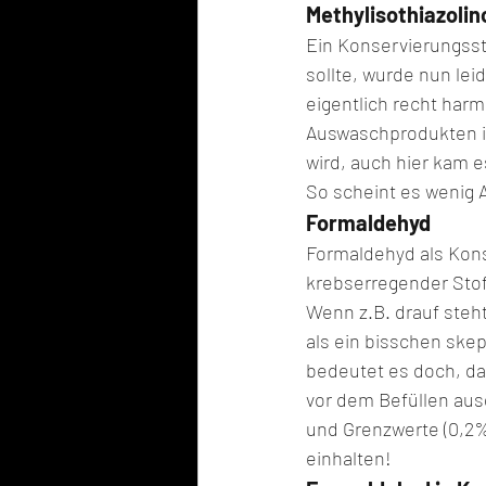
Methylisothiazolino
Ein Konservierungssto
sollte, wurde nun lei
eigentlich recht harm
Auswaschprodukten ist
wird, auch hier kam 
So scheint es wenig 
Formaldehyd
Formaldehyd als Konse
krebserregender Stoff
Wenn z.B. drauf steh
als ein bisschen skep
bedeutet es doch, das
vor dem Befüllen aus
und Grenzwerte (0,2%
einhalten!