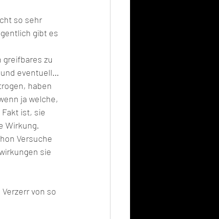
cht so sehr 
gentlich gibt es 
 greifbares zu 
e und eventuell…
trogen, haben 
wenn ja welche, 
akt ist, sie 
e Wirkung. 
chon Versuche 
wirkungen sie 
Verzerr von so 