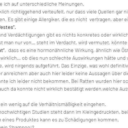
e ich auf unterschiedliche Meinungen.
ich richtiggehend verteufelt, nur dass viele Quellen gar ni
n. Es gibt einige Allergiker, die es nicht  vertragen, aber ei
estes”.
d Verdächtigungen gibt es nichts konkretes oder wirklich
est man nur von… steht im Verdacht, wird vermutet, könnt
t”
,  dass es eine hormonähnliche Wirkung, ähnlich wie Ös
t wirklich… ob dies nun schlechte Auswirkungen hätte und 
 wird nirgends aufgeführt. Das Einzige, was wohl definitiv F
r anreichern aber auch hier leider keine Aussagen über di
onnte ich leider nicht bekommen. Bei Ratten wurden hier s
ch da konnte nicht wirklich bestätigt werden,welche Aus
ein wenig auf die Verhältnismäßigkeit eingehen.
ochwichtigen Studien steht dann im Kleingedruckten, bei 
mm eines Produktes kann es zu Schädigungen kommen.
 mein Shampoo!?