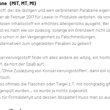
ne   (MIT, MT, MI)
ff, der die lästigen und weit verbreiteten Parabene eigent
der ab Februar 2017 für Leave-In Produkte verboten, da vo
losen Inhaltsstoff ein erhöhtes Allergierisiko ausgeht. Bei 
 es nach wie vor zulässig, solange ein Grenzwert nicht üb
es schon in der Vergangenheit zu Falschmeldungen.
Alternativen zum ungeliebten Paraben zu geben?
rvierungsstoff finde ich alles andere als witzig, ein hoch
, da hört der Spaß auf!
t,”Ohne Zusätzung von Konservierungsstoffen”, dann bin i
tisch,
s oftmals die Flaschen oder Tiegel z.T. mit hochgradig gif
gespült wurden… so wurde ja nichts zugesetzt
 für Formaldehyd und dessen Abspalter) muss man so auc