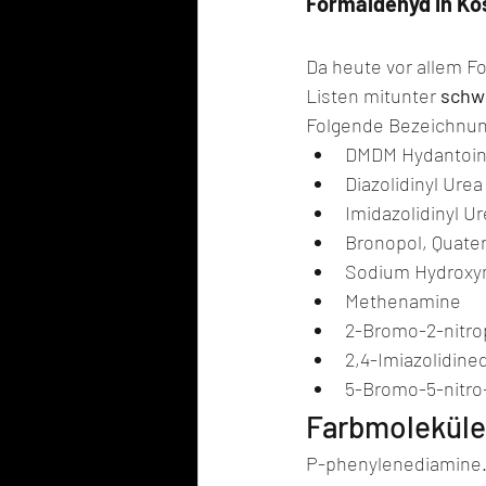
Formaldehyd in Ko
Da heute vor allem F
Listen mitunter 
schw
Folgende Bezeichnung
DMDM Hydantoi
Diazolidinyl Urea
Imidazolidinyl U
Bronopol, Quate
Sodium Hydroxym
Methenamine
2-Bromo-2-nitro
2,4-Imiazolidine
5-Bromo-5-nitro-
Farbmoleküle
P-phenylenediamine… 