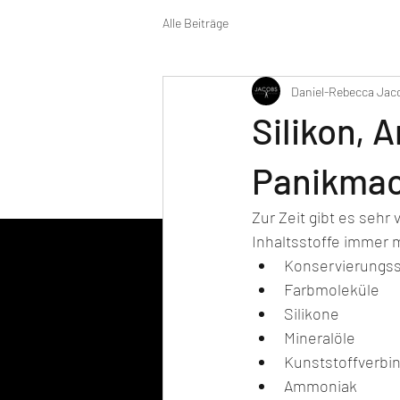
Alle Beiträge
Daniel-Rebecca Jac
Silikon,
Panikmac
Zur Zeit gibt es sehr
Inhaltsstoffe immer m
Konservierungss
Farbmoleküle
Silikone
Mineralöle
Kunststoffverbi
Ammoniak