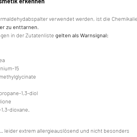
smetik erkennen
ormaldehydabspalter verwendet werden, ist die Chemikalie
er zu enttarnen
.
en in der Zutatenliste 
gelten als Warnsignal:
n
rea
rnium-15
ethylglycinate
propane-1,3-diol
dione
1,3-dioxane.
leider extrem allergieauslösend und nicht besonders 