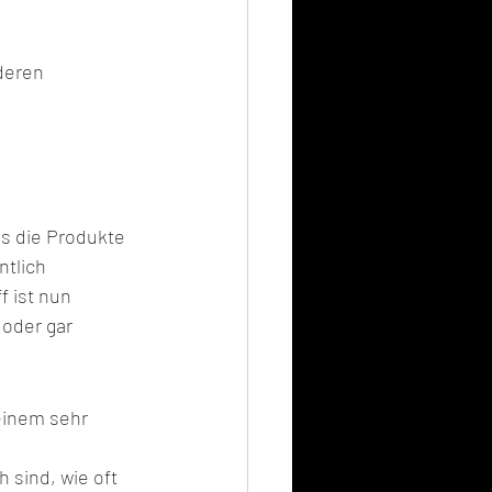
deren 
s die Produkte 
tlich 
 ist nun 
oder gar 
einem sehr 
h sind, wie oft 