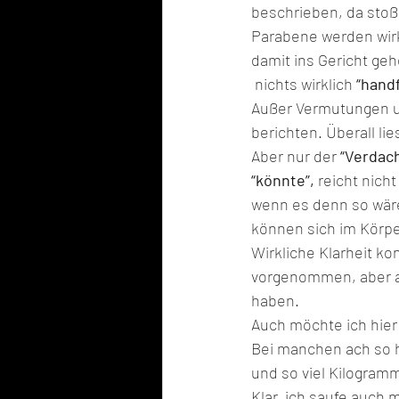
beschrieben, da stoß
Parabene werden wirkl
damit ins Gericht gehe
 nichts wirklich 
“handf
Außer Vermutungen un
berichten. Überall li
Aber nur der 
“Verdach
“könnte”, 
reicht nich
wenn es denn so wäre,
können sich im Körpe
Wirkliche Klarheit k
vorgenommen, aber au
haben.
Auch möchte ich hier 
Bei manchen ach so h
und so viel Kilogra
Klar, ich saufe auch