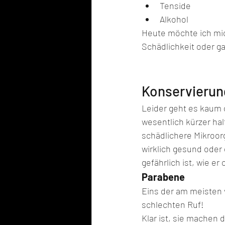
Tenside
Alkohol
Heute möchte ich mic
Schädlichkeit oder g
Konservierun
Leider geht es kaum 
wesentlich kürzer hal
schädlichere Mikroor
wirklich gesund oder 
gefährlich ist, wie er 
Parabene
Eins der am meisten 
schlechten Ruf!
Klar ist, sie machen d