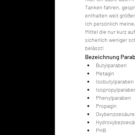
Tanken fahren, gespr
enthalten weit größe
Ich persönlich meine, 
Mittel die nur kurz 
sicherlich weniger sc
belässt!
Bezeichnung Para
Butylparaben
Metagin
Isobutylparaben
Isopropylparabe
Phenylparaben
Propagin
Oxybenzoesäure
Hydroxybezoesä
PHB