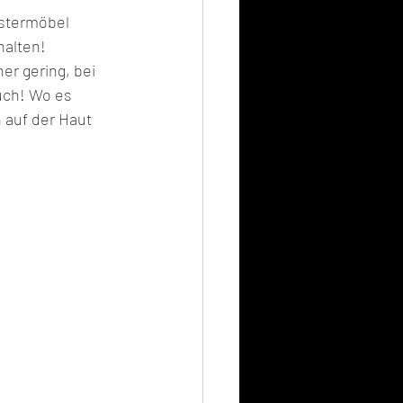
stermöbel 
halten!
er gering, bei 
uch! Wo es 
 auf der Haut 